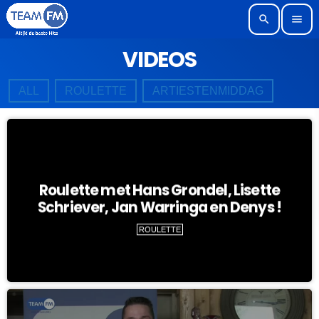
search
menu
VIDEOS
ALL
ROULETTE
ARTIESTENMIDDAG
Roulette met Hans Grondel, Lisette
Schriever, Jan Warringa en Denys !
ROULETTE