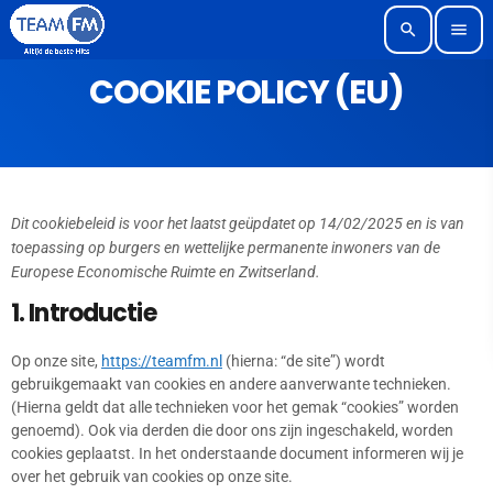
search
menu
COOKIE POLICY (EU)
Dit cookiebeleid is voor het laatst geüpdatet op 14/02/2025 en is van
toepassing op burgers en wettelijke permanente inwoners van de
Europese Economische Ruimte en Zwitserland.
1. Introductie
Op onze site,
https://teamfm.nl
(hierna: “de site”) wordt
gebruikgemaakt van cookies en andere aanverwante technieken.
(Hierna geldt dat alle technieken voor het gemak “cookies” worden
genoemd). Ook via derden die door ons zijn ingeschakeld, worden
cookies geplaatst. In het onderstaande document informeren wij je
over het gebruik van cookies op onze site.