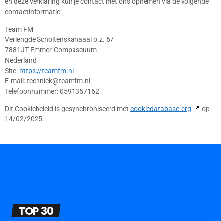
en deze verklaring kun je contact met ons opnemen via de volgende
contactinformatie:
Team FM
Verlengde Scholtenskanaaal o.z. 67
7881JT Emmer-Compascuum
Nederland
Site:
https://teamfm.nl
E-mail:
techniek@
teamfm.nl
Telefoonnummer: 0591357162
Dit Cookiebeleid is gesynchroniseerd met
cookiedatabase.org
op
14/02/2025.
TOP 30