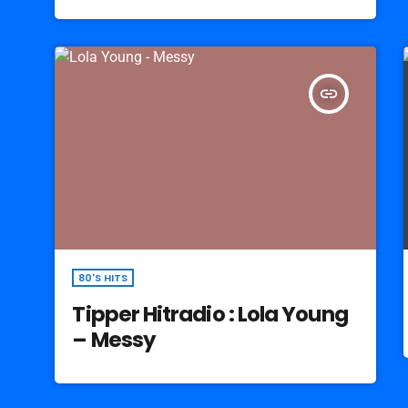
insert_link
80'S HITS
Tipper Hitradio : Lola Young
– Messy