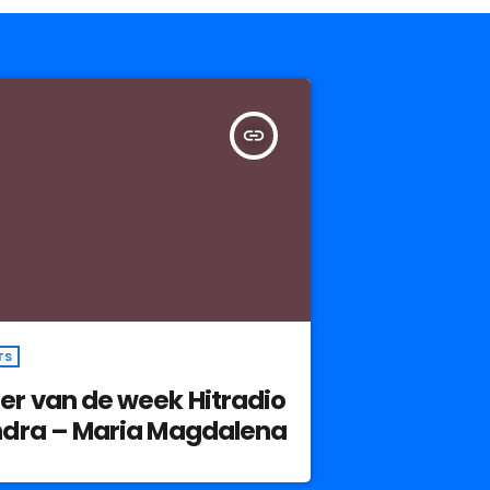
insert_link
TS
er van de week Hitradio
ndra – Maria Magdalena