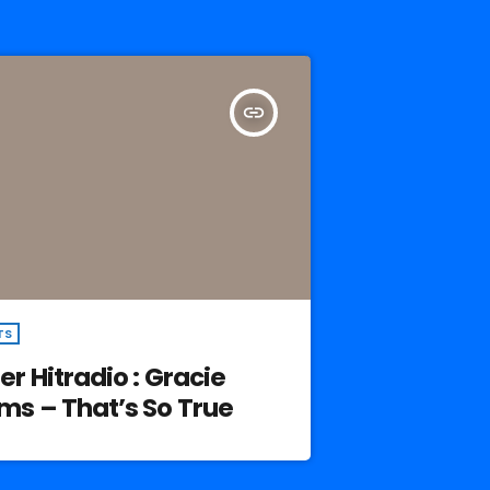
insert_link
TS
er Hitradio : Gracie
s – That’s So True