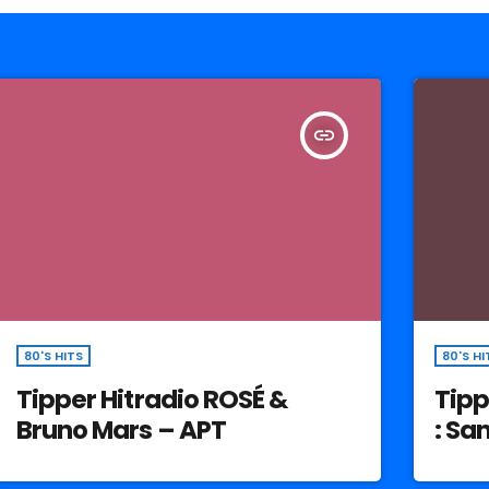
insert_link
80'S HITS
80'S HI
Tipper Hitradio ROSÉ &
Tipp
Bruno Mars – APT
: Sa