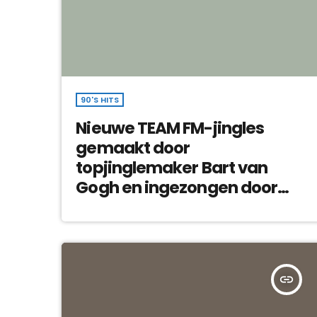
90'S HITS
Nieuwe TEAM FM-jingles
gemaakt door
topjinglemaker Bart van
Gogh en ingezongen door
Desray
insert_link