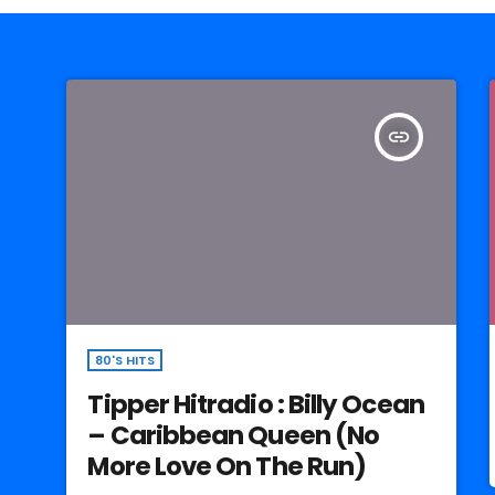
insert_link
80'S HITS
Tipper Hitradio : Billy Ocean
– Caribbean Queen (No
More Love On The Run)