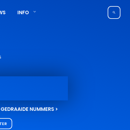
WS
INFO
search
s
E GEDRAAIDE NUMMERS >
STER