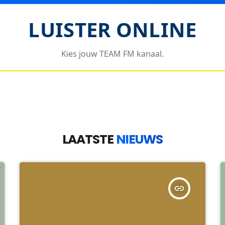
LUISTER ONLINE
y_arrow
play_arrow
Kies jouw TEAM FM kanaal.
igen Studio Radio
PIRA
NDACHT VOOR NL ARTIESTEN
LIVE UITZEN
LAATSTE
NIEUWS
insert_link