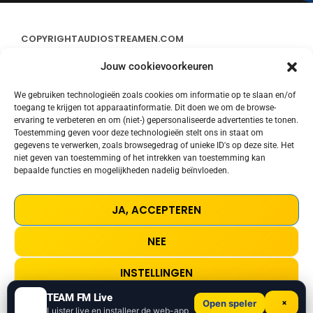
COPYRIGHT
AUDIOSTREAMEN.COM
Jouw cookievoorkeuren
ADVERTEREN
We gebruiken technologieën zoals cookies om informatie op te slaan en/of
toegang te krijgen tot apparaatinformatie. Dit doen we om de browse-
CONTACT
ervaring te verbeteren en om (niet-) gepersonaliseerde advertenties te tonen.
Toestemming geven voor deze technologieën stelt ons in staat om
gegevens te verwerken, zoals browsegedrag of unieke ID's op deze site. Het
STREAMS
niet geven van toestemming of het intrekken van toestemming kan
bepaalde functies en mogelijkheden nadelig beïnvloeden.
PRIVACY POLICY
JA, ACCEPTEREN
COOKIE POLICY (EU)
NEE
TERMS AND CONDITIONS
INSTELLINGEN
TEAM FM Live
×
Open speler
I Can Dream About You
play_arrow
keyboard_arrow_right
Cookie Policy
Privacy Policy
Luister live en installeer de web-app