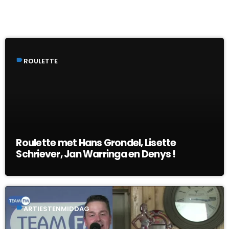
DIT VIND JE MISSCHIEN OOK LEUK
label
ROULETTE
Roulette met Hans Grondel, Lisette
Schriever, Jan Warringa en Denys !
label
ARTIESTENMIDDAG