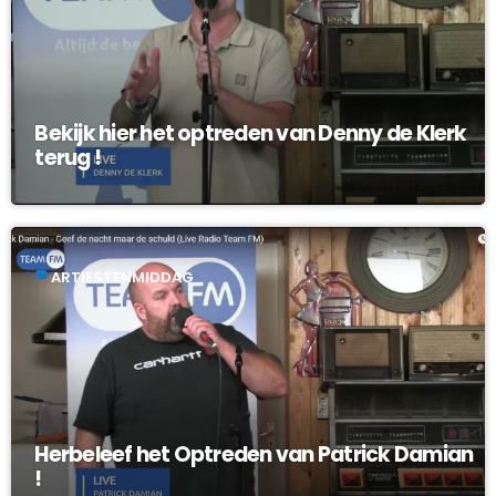
Bekijk hier het optreden van Denny de Klerk
terug !
label
ARTIESTENMIDDAG
Herbeleef het Optreden van Patrick Damian
!