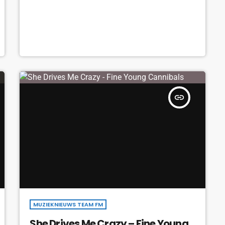
insert_link
MUZIEKNIEUWS TEAM FM
She Drives Me Crazy – Fine Young