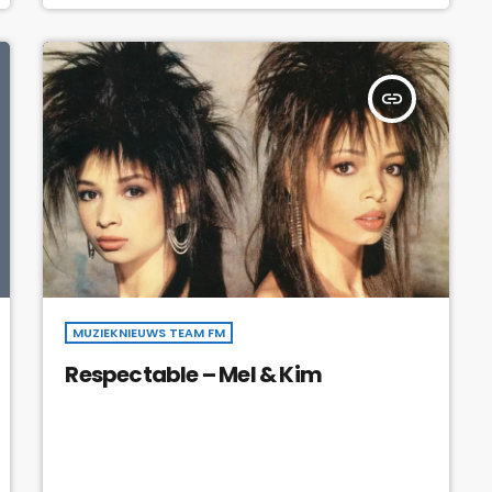
insert_link
MUZIEKNIEUWS TEAM FM
Respectable – Mel & Kim