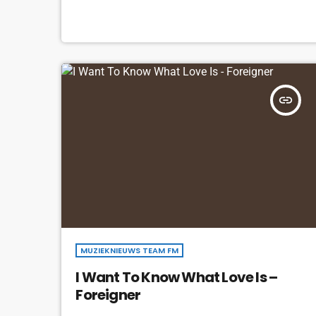
insert_link
MUZIEKNIEUWS TEAM FM
I Want To Know What Love Is –
Foreigner