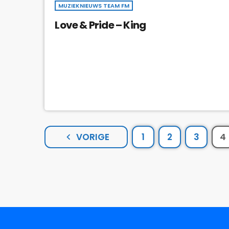
MUZIEKNIEUWS TEAM FM
Love & Pride – King
VORIGE
1
2
3
4
navigate_before