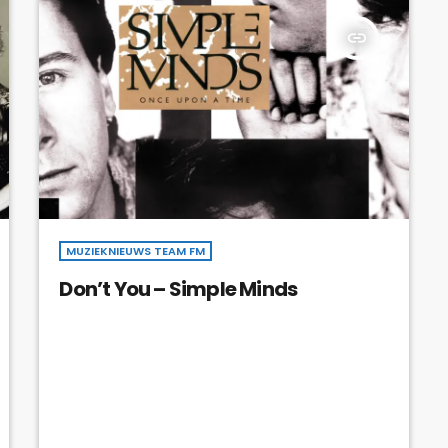
insert_link
MUZIEKNIEUWS TEAM FM
Don’t You – Simple Minds