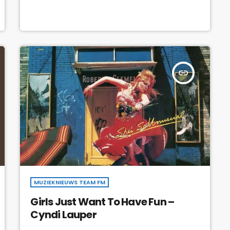
insert_link
MUZIEKNIEUWS TEAM FM
Girls Just Want To Have Fun –
Cyndi Lauper