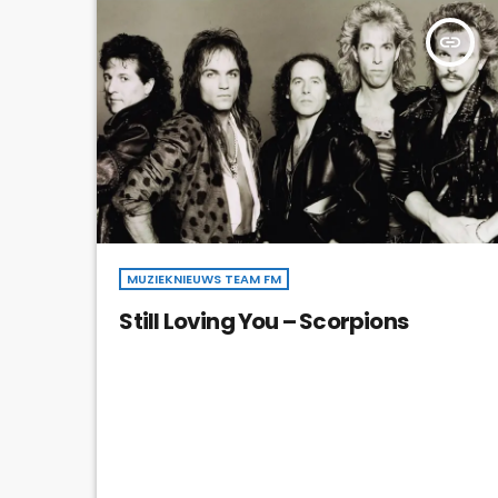
insert_link
MUZIEKNIEUWS TEAM FM
Still Loving You – Scorpions