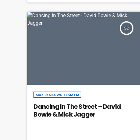
insert_link
MUZIEKNIEUWS TEAM FM
Dancing In The Street – David
Bowie & Mick Jagger