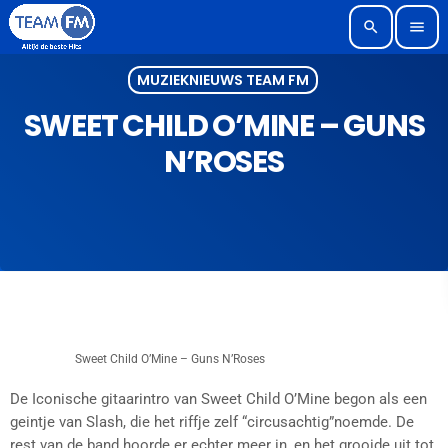
search
menu
MUZIEKNIEUWS TEAM FM
SWEET CHILD O’MINE – GUNS
N’ROSES
Sweet Child O’Mine – Guns N’Roses
De Iconische gitaarintro van Sweet Child O’Mine begon als een
geintje van Slash, die het riffje zelf “circusachtig”noemde. De
rest van de band hoorde er echter meer in, en het grooide uit tot