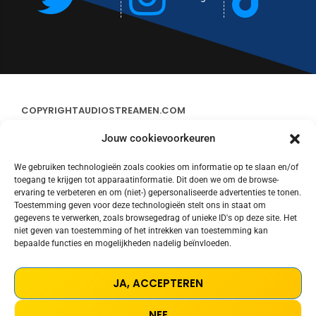
COPYRIGHT
AUDIOSTREAMEN.COM
Jouw cookievoorkeuren
ADVERTEREN
We gebruiken technologieën zoals cookies om informatie op te slaan en/of
toegang te krijgen tot apparaatinformatie. Dit doen we om de browse-
CONTACT
ervaring te verbeteren en om (niet-) gepersonaliseerde advertenties te tonen.
Toestemming geven voor deze technologieën stelt ons in staat om
gegevens te verwerken, zoals browsegedrag of unieke ID's op deze site. Het
STREAMS
niet geven van toestemming of het intrekken van toestemming kan
bepaalde functies en mogelijkheden nadelig beïnvloeden.
PRIVACY POLICY
JA, ACCEPTEREN
COOKIE POLICY (EU)
NEE