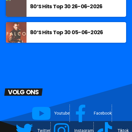
80’S Hits Top 30 26-06-2026
80’S Hits Top 30 05-06-2026
VOLG ONS
Youtube
Facebook
Twitter
Instagram
Tiktok