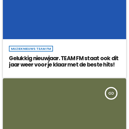
MUZIEKNIEUWS TEAM FM
Gelukkig nieuwjaar. TEAM FM staat ook dit
jaar weer voor je klaar met de beste hits!
insert_link