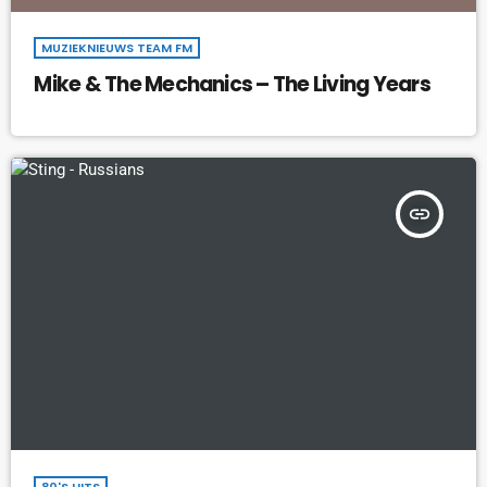
MUZIEKNIEUWS TEAM FM
Mike & The Mechanics – The Living Years
insert_link
80'S HITS