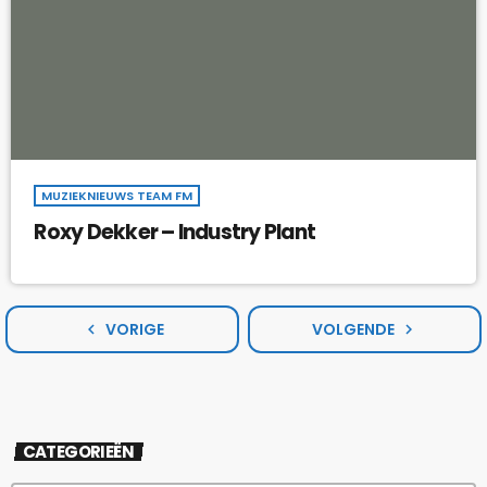
MUZIEKNIEUWS TEAM FM
Roxy Dekker – Industry Plant
VORIGE
VOLGENDE
navigate_before
navigate_next
CATEGORIEËN