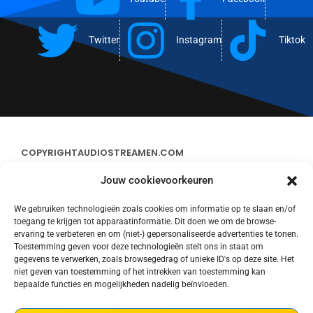
Twitter
Instagram
Tiktok
COPYRIGHT
AUDIOSTREAMEN.COM
Jouw cookievoorkeuren
ADVERTEREN
We gebruiken technologieën zoals cookies om informatie op te slaan en/of
toegang te krijgen tot apparaatinformatie. Dit doen we om de browse-
CONTACT
ervaring te verbeteren en om (niet-) gepersonaliseerde advertenties te tonen.
Toestemming geven voor deze technologieën stelt ons in staat om
gegevens te verwerken, zoals browsegedrag of unieke ID's op deze site. Het
STREAMS
niet geven van toestemming of het intrekken van toestemming kan
bepaalde functies en mogelijkheden nadelig beïnvloeden.
PRIVACY POLICY