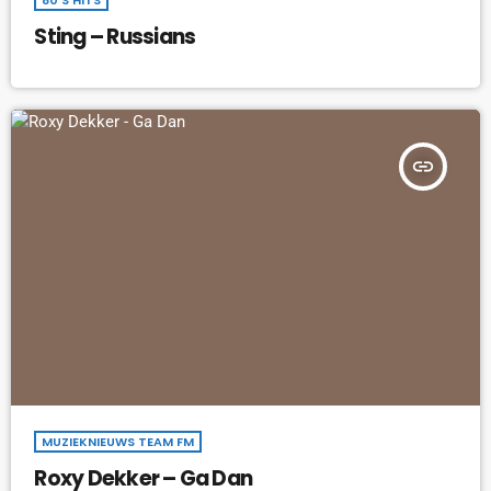
Sting – Russians
insert_link
MUZIEKNIEUWS TEAM FM
Roxy Dekker – Ga Dan