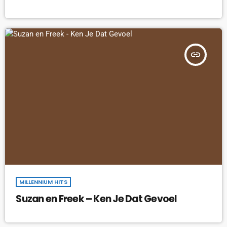
insert_link
MILLENNIUM HITS
Suzan en Freek – Ken Je Dat Gevoel