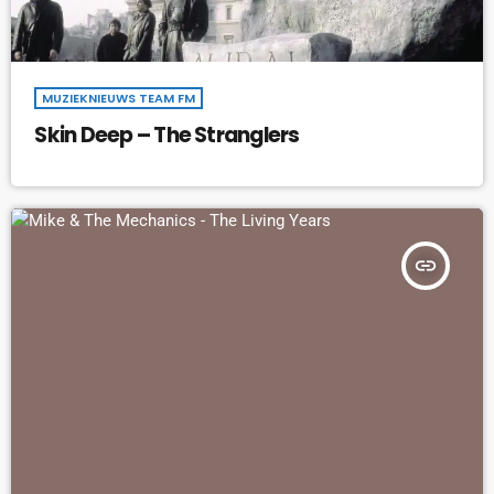
MUZIEKNIEUWS TEAM FM
Skin Deep – The Stranglers
insert_link