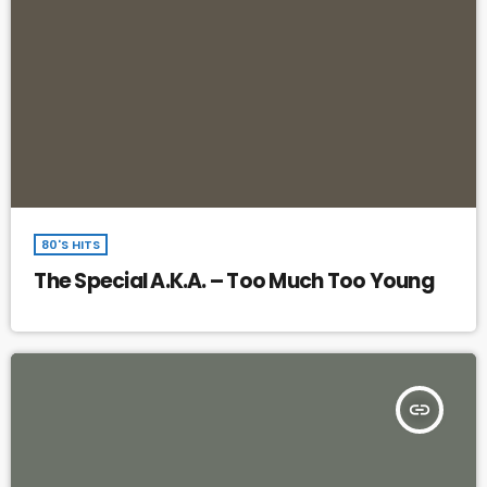
80'S HITS
The Special A.K.A. – Too Much Too Young
insert_link