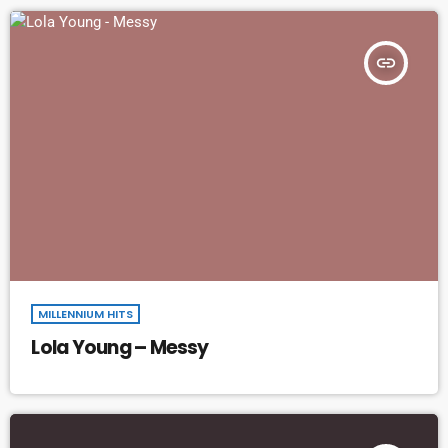
insert_link
MILLENNIUM HITS
Lola Young – Messy