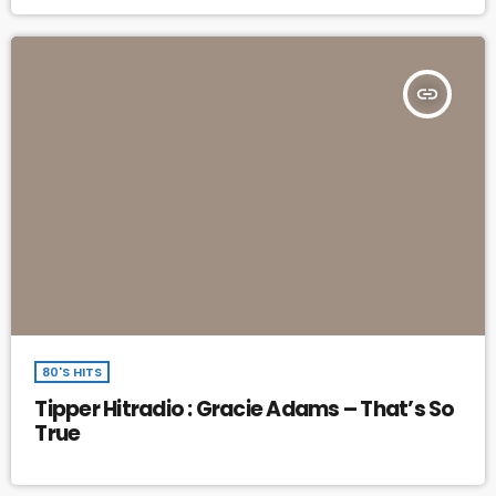
insert_link
80'S HITS
Tipper Hitradio : Gracie Adams – That’s So
True