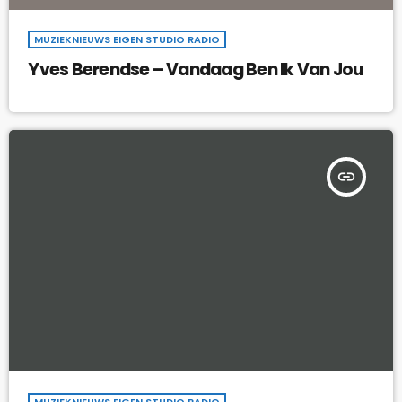
MUZIEKNIEUWS EIGEN STUDIO RADIO
Yves Berendse – Vandaag Ben Ik Van Jou
insert_link
MUZIEKNIEUWS EIGEN STUDIO RADIO