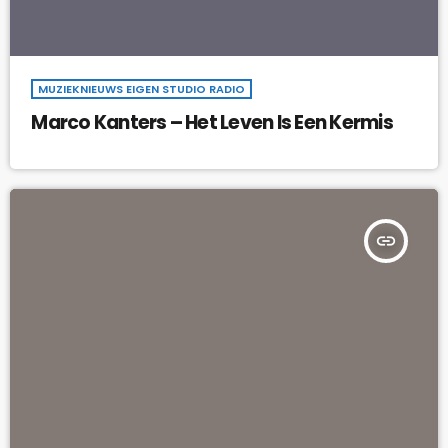
MUZIEKNIEUWS EIGEN STUDIO RADIO
Marco Kanters – Het Leven Is Een Kermis
insert_link