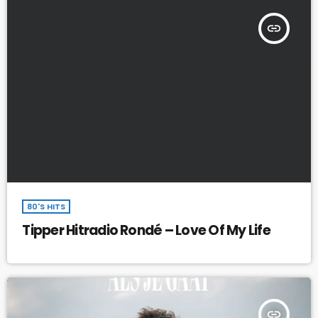
insert_link
80'S HITS
Tipper Hitradio Rondé – Love Of My Life
insert_link