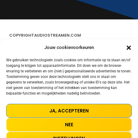
COPYRIGHT
AUDIOSTREAMEN.COM
Jouw cookievoorkeuren
ADVERTEREN
We gebruiken technologieën zoals cookies om informatie op te slaan en/of
toegang te krijgen tot apparaatinformatie. Dit doen we om de browse-
CONTACT
ervaring te verbeteren en om (niet-) gepersonaliseerde advertenties te tonen.
Toestemming geven voor deze technologieën stelt ons in staat om
gegevens te verwerken, zoals browsegedrag of unieke ID's op deze site. Het
STREAMS
niet geven van toestemming of het intrekken van toestemming kan
bepaalde functies en mogelijkheden nadelig beïnvloeden.
PRIVACY POLICY
JA, ACCEPTEREN
COOKIE POLICY (EU)
NEE
TERMS AND CONDITIONS