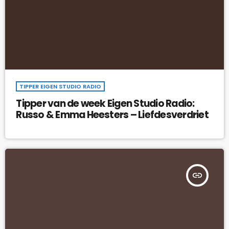
TIPPER EIGEN STUDIO RADIO
Tipper van de week Eigen Studio Radio:
Russo & Emma Heesters – Liefdesverdriet
insert_link