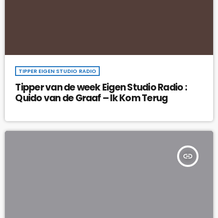
TIPPER EIGEN STUDIO RADIO
Tipper van de week Eigen Studio Radio :
Quido van de Graaf – Ik Kom Terug
insert_link