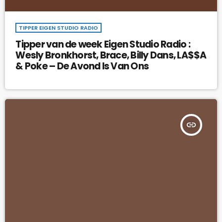
TIPPER EIGEN STUDIO RADIO
Tipper van de week Eigen Studio Radio :
Wesly Bronkhorst, Brace, Billy Dans, LA$$A
& Poke – De Avond Is Van Ons
insert_link