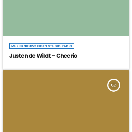
MUZIEKNIEUWS EIGEN STUDIO RADIO
Justen de Wildt – Cheerio
insert_link