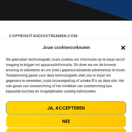
COPYRIGHT
AUDIOSTREAMEN.COM
Jouw cookievoorkeuren
ADVERTEREN
We gebruiken technologieën zoals cookies om informatie op te slaan en/of
toegang te krijgen tot apparaatinformatie. Dit doen we om de browse-
CONTACT
ervaring te verbeteren en om (niet-) gepersonaliseerde advertenties te tonen.
Toestemming geven voor deze technologieën stelt ons in staat om
gegevens te verwerken, zoals browsegedrag of unieke ID's op deze site. Het
STREAMS
niet geven van toestemming of het intrekken van toestemming kan
bepaalde functies en mogelijkheden nadelig beïnvloeden.
PRIVACY POLICY
JA, ACCEPTEREN
COOKIE POLICY (EU)
NEE
TERMS AND CONDITIONS