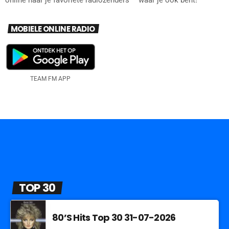
online naar je favoriete radiozenders – waar je ook bent!
MOBIELE ONLINE RADIO
TEAM FM APP
TOP 30
80’S Hits Top 30 31-07-2026