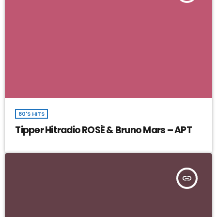
80'S HITS
Tipper Hitradio ROSÉ & Bruno Mars – APT
insert_link