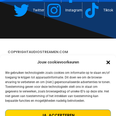
Twitter
Instagram
Tiktok
COPYRIGHT
AUDIOSTREAMEN.COM
Jouw cookievoorkeuren
ADVERTEREN
We gebruiken technologieën zoals cookies om informatie op te slaan en/of
toegang te krijgen tot apparaatinformatie. Dit doen we om de browse-
CONTACT
ervaring te verbeteren en om (niet-) gepersonaliseerde advertenties te tonen.
Toestemming geven voor deze technologieën stelt ons in staat om
gegevens te verwerken, zoals browsegedrag of unieke ID's op deze site. Het
STREAMS
niet geven van toestemming of het intrekken van toestemming kan
bepaalde functies en mogelijkheden nadelig beïnvloeden.
PRIVACY POLICY
JA, ACCEPTEREN