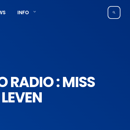
WS
INFO
search
O RADIO : MISS
 LEVEN