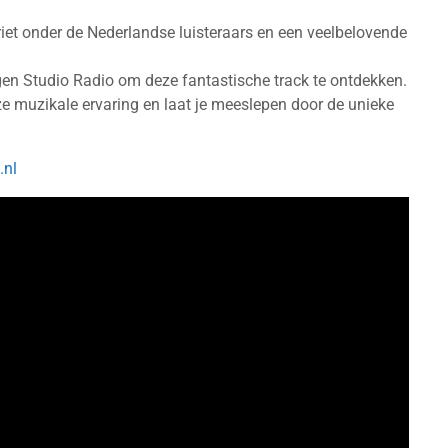
iet onder de Nederlandse luisteraars en een veelbelovende
gen Studio Radio om deze fantastische track te ontdekken.
e muzikale ervaring en laat je meeslepen door de unieke
.nl