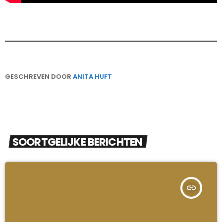
GESCHREVEN DOOR
ANITA HUFT
SOORTGELIJKE BERICHTEN
insert_link