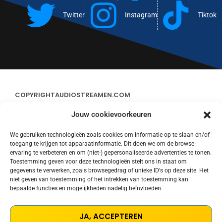
Twitter
Instagram
Tiktok
COPYRIGHT
AUDIOSTREAMEN.COM
Jouw cookievoorkeuren
ADVERTEREN
We gebruiken technologieën zoals cookies om informatie op te slaan en/of
toegang te krijgen tot apparaatinformatie. Dit doen we om de browse-
CONTACT
ervaring te verbeteren en om (niet-) gepersonaliseerde advertenties te tonen.
Toestemming geven voor deze technologieën stelt ons in staat om
gegevens te verwerken, zoals browsegedrag of unieke ID's op deze site. Het
STREAMS
niet geven van toestemming of het intrekken van toestemming kan
bepaalde functies en mogelijkheden nadelig beïnvloeden.
PRIVACY POLICY
JA, ACCEPTEREN
COOKIE POLICY (EU)