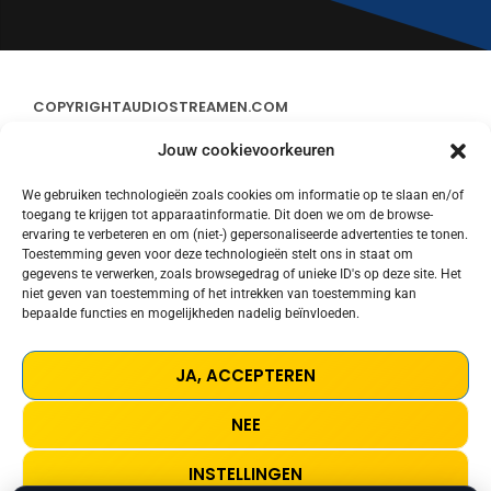
COPYRIGHT
AUDIOSTREAMEN.COM
Jouw cookievoorkeuren
ADVERTEREN
We gebruiken technologieën zoals cookies om informatie op te slaan en/of
toegang te krijgen tot apparaatinformatie. Dit doen we om de browse-
CONTACT
ervaring te verbeteren en om (niet-) gepersonaliseerde advertenties te tonen.
Toestemming geven voor deze technologieën stelt ons in staat om
gegevens te verwerken, zoals browsegedrag of unieke ID's op deze site. Het
STREAMS
niet geven van toestemming of het intrekken van toestemming kan
bepaalde functies en mogelijkheden nadelig beïnvloeden.
PRIVACY POLICY
JA, ACCEPTEREN
COOKIE POLICY (EU)
NEE
TERMS AND CONDITIONS
INSTELLINGEN