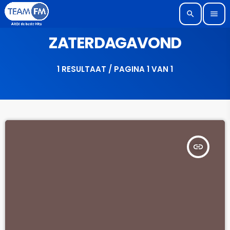
search
menu
ZATERDAGAVOND
1 RESULTAAT / PAGINA 1 VAN 1
insert_link