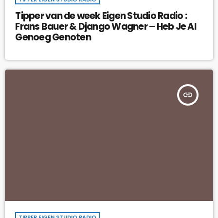
Tipper van de week Eigen Studio Radio :
Frans Bauer & Django Wagner – Heb Je Al
Genoeg Genoten
insert_link
TIPPER EIGEN STUDIO RADIO