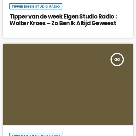
TIPPER EIGEN STUDIO RADIO
Tipper van de week Eigen Studio Radio :
Wolter Kroes – Zo Ben Ik Altijd Geweest
insert_link
TIPPER EIGEN STUDIO RADIO