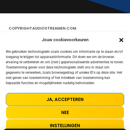
COPYRIGHT
AUDIOSTREAMEN.COM
Jouw cookievoorkeuren
ADVERTEREN
We gebruiken technologieën zoals cookies om informatie op te slaan en/of
toegang te krijgen tot apparaatinformatie. Dit doen we om de browse-
CONTACT
ervaring te verbeteren en om (niet-) gepersonaliseerde advertenties te tonen.
Toestemming geven voor deze technologieën stelt ons in staat om
gegevens te verwerken, zoals browsegedrag of unieke ID's op deze site. Het
STREAMS
niet geven van toestemming of het intrekken van toestemming kan
bepaalde functies en mogelijkheden nadelig beïnvloeden.
PRIVACY POLICY
JA, ACCEPTEREN
COOKIE POLICY (EU)
NEE
TERMS AND CONDITIONS
INSTELLINGEN