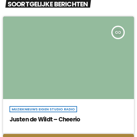
SOORTGELIJKE BERICHTEN
insert_link
MUZIEKNIEUWS EIGEN STUDIO RADIO
Justen de Wildt – Cheerio