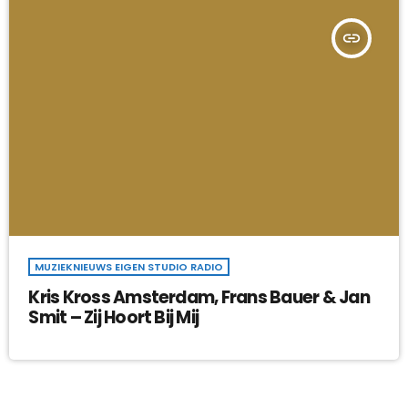
insert_link
MUZIEKNIEUWS EIGEN STUDIO RADIO
Kris Kross Amsterdam, Frans Bauer & Jan
Smit – Zij Hoort Bij Mij