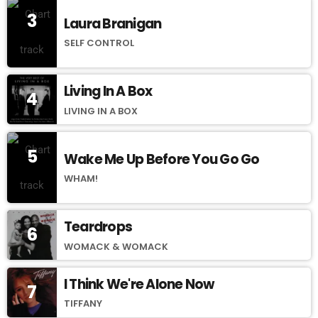
3
Laura Branigan
SELF CONTROL
Living In A Box
4
LIVING IN A BOX
5
Wake Me Up Before You Go Go
WHAM!
Teardrops
6
WOMACK & WOMACK
I Think We're Alone Now
7
TIFFANY