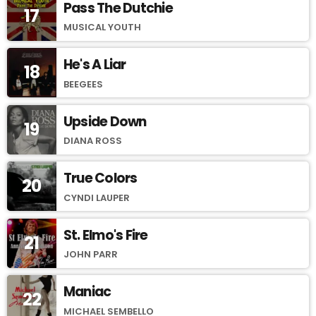
Pass The Dutchie
17
MUSICAL YOUTH
He's A Liar
18
BEEGEES
Upside Down
19
DIANA ROSS
True Colors
20
CYNDI LAUPER
St. Elmo's Fire
21
JOHN PARR
Maniac
22
MICHAEL SEMBELLO