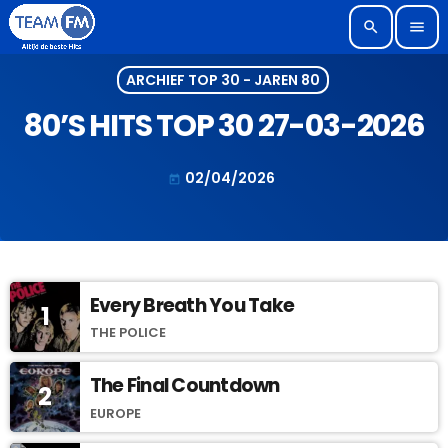
search
menu
ARCHIEF TOP 30 - JAREN 80
80’S HITS TOP 30 27-03-2026
02/04/2026
today
Every Breath You Take
1
THE POLICE
The Final Countdown
2
EUROPE