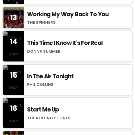
Working My Way Back To You
13
THE SPINNERS
14
This Time I Know It's For Real
DONNA SUMMER
15
In The Air Tonight
PHIL COLLINS
16
Start Me Up
THE ROLLING STONES