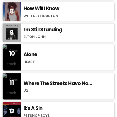
How Will I Know
8
WHITNEY HOUSTON
I'm Still Standing
9
ELTON JOHN
10
Alone
HEART
11
Where The Streets Havo No
Name
U2
It's A Sin
12
PETSHOP BOYS