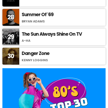
Summer Of '69
28
BRYAN ADAMS
The Sun Always Shine On TV
29
A-HA
Danger Zone
30
KENNY LOGGINS