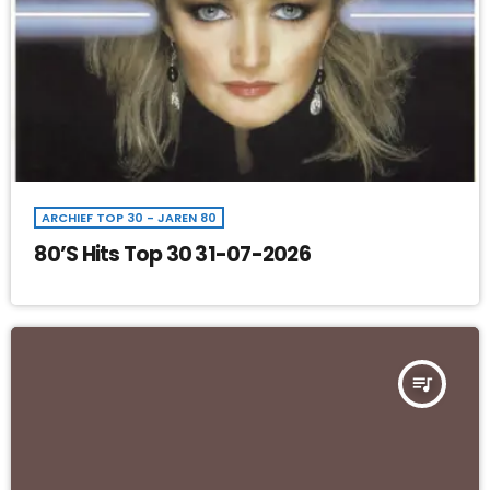
ARCHIEF TOP 30 - JAREN 80
80’S Hits Top 30 31-07-2026
queue_music