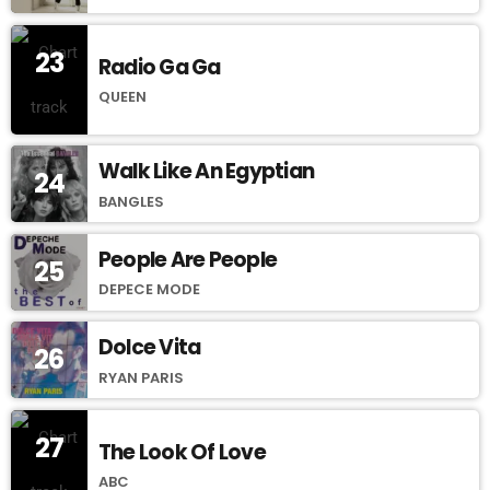
23
Radio Ga Ga
QUEEN
Walk Like An Egyptian
24
BANGLES
People Are People
25
DEPECE MODE
Dolce Vita
26
RYAN PARIS
27
The Look Of Love
ABC