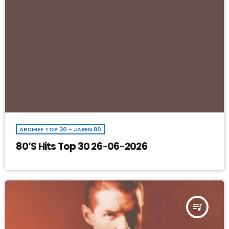
ARCHIEF TOP 30 - JAREN 80
80’S Hits Top 30 26-06-2026
queue_music