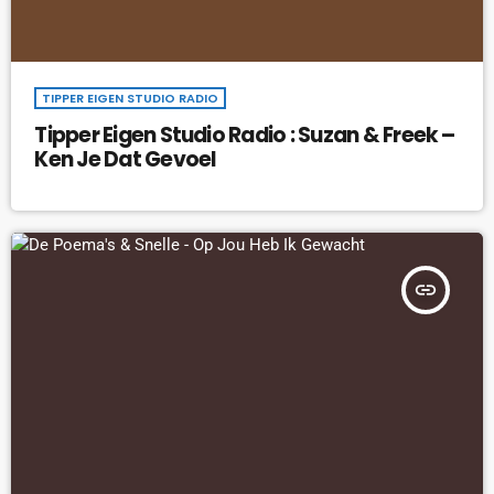
TIPPER EIGEN STUDIO RADIO
Tipper Eigen Studio Radio : Suzan & Freek –
Ken Je Dat Gevoel
insert_link