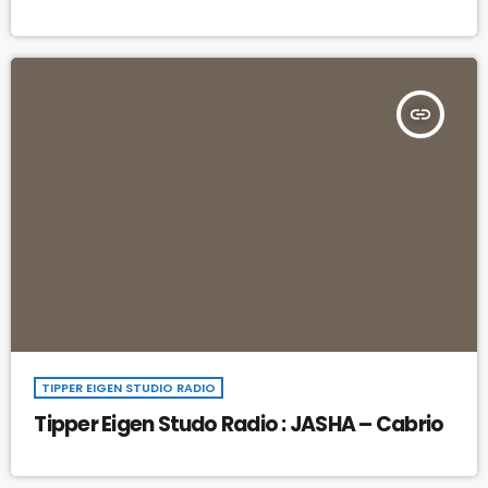
insert_link
TIPPER EIGEN STUDIO RADIO
Tipper Eigen Studo Radio : JASHA – Cabrio