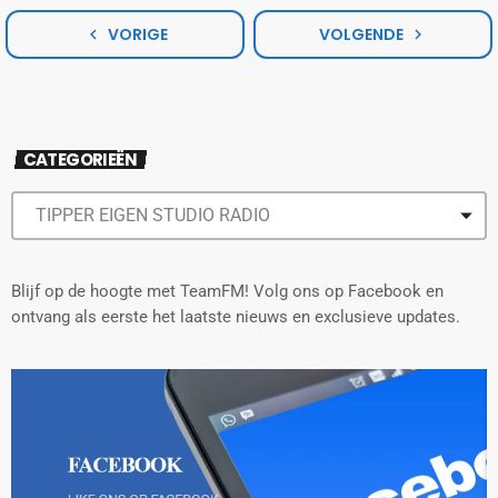
VORIGE
VOLGENDE
navigate_before
navigate_next
CATEGORIEËN
Blijf op de hoogte met TeamFM! Volg ons op Facebook en
ontvang als eerste het laatste nieuws en exclusieve updates.