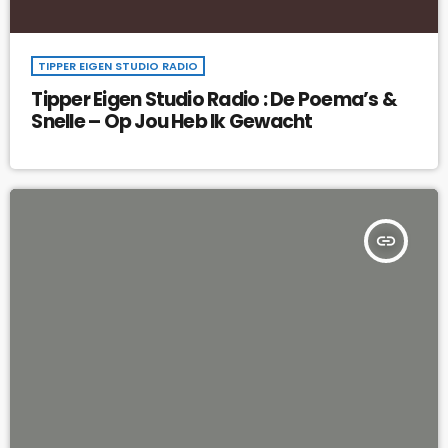
TIPPER EIGEN STUDIO RADIO
Tipper Eigen Studio Radio : De Poema’s &
Snelle – Op Jou Heb Ik Gewacht
insert_link