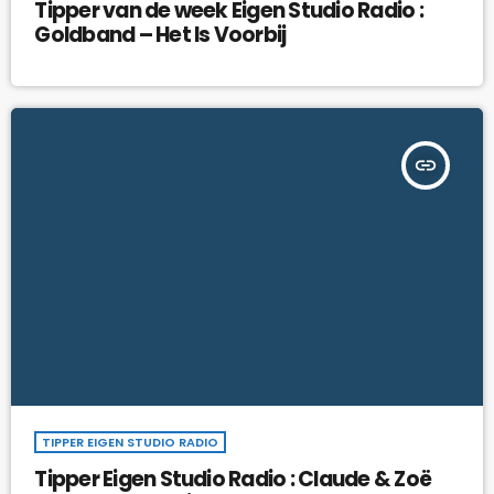
Tipper van de week Eigen Studio Radio :
Goldband – Het Is Voorbij
insert_link
TIPPER EIGEN STUDIO RADIO
Tipper Eigen Studio Radio : Claude & Zoë