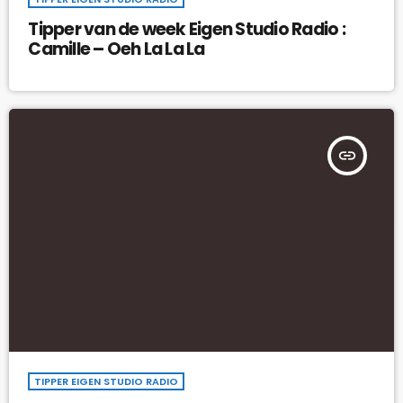
Tipper van de week Eigen Studio Radio :
Camille – Oeh La La La
insert_link
TIPPER EIGEN STUDIO RADIO