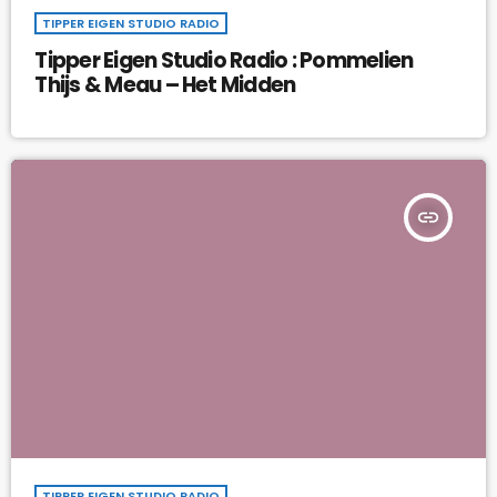
TIPPER EIGEN STUDIO RADIO
Tipper Eigen Studio Radio : Pommelien
Thijs & Meau – Het Midden
insert_link
TIPPER EIGEN STUDIO RADIO