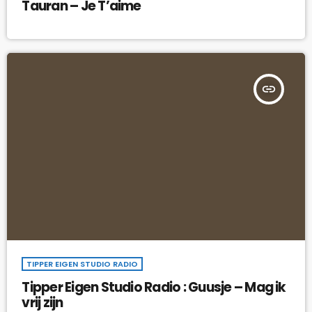
Tauran – Je T’aime
insert_link
TIPPER EIGEN STUDIO RADIO
Tipper Eigen Studio Radio : Guusje – Mag ik
vrij zijn