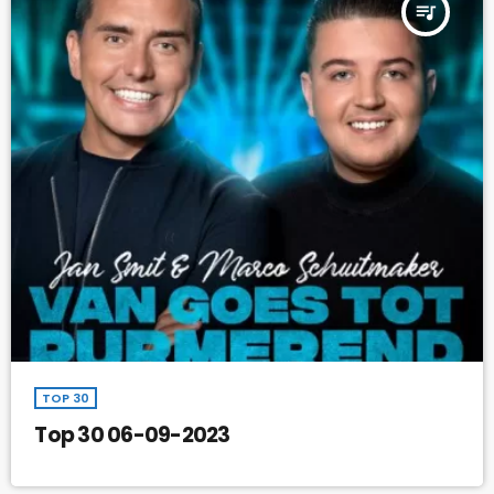
queue_music
TOP 30
Top 30 06-09-2023