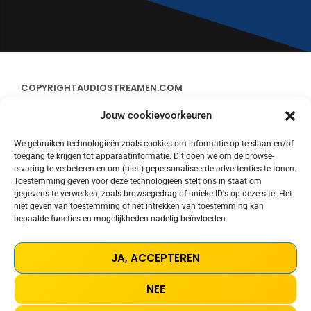
COPYRIGHT
AUDIOSTREAMEN.COM
Jouw cookievoorkeuren
ADVERTEREN
We gebruiken technologieën zoals cookies om informatie op te slaan en/of
toegang te krijgen tot apparaatinformatie. Dit doen we om de browse-
CONTACT
ervaring te verbeteren en om (niet-) gepersonaliseerde advertenties te tonen.
Toestemming geven voor deze technologieën stelt ons in staat om
gegevens te verwerken, zoals browsegedrag of unieke ID's op deze site. Het
STREAMS
niet geven van toestemming of het intrekken van toestemming kan
bepaalde functies en mogelijkheden nadelig beïnvloeden.
PRIVACY POLICY
JA, ACCEPTEREN
COOKIE POLICY (EU)
NEE
TERMS AND CONDITIONS