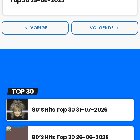
Top 30 29-08-2023
VORIGE
VOLGENDE
navigate_before
navigate_next
TOP 30
80’S Hits Top 30 31-07-2026
80’S Hits Top 30 26-06-2026