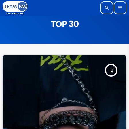
search
menu
TOP 30
queue_music