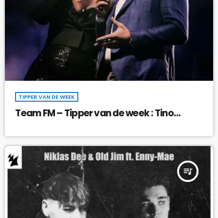
TIPPER VAN DE WEEK
Team FM – Tipper van de week : Tino
Martin & Trijntje Oosterhuis – Door weer
en wind !
queue_music