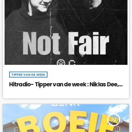
TIPPER VAN DE WEEK
Hitradio- Tipper van de week : Niklas Dee,
Old Jim Enny-Mae – Not Fair !
queue_music