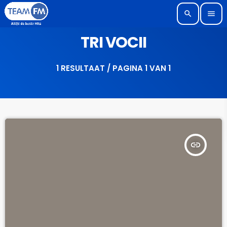
search
menu
TRI VOCII
1 RESULTAAT / PAGINA 1 VAN 1
insert_link