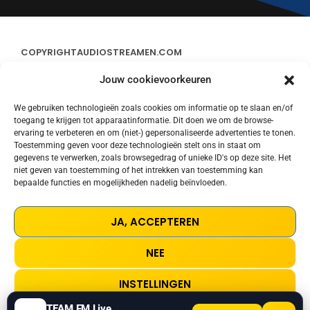
COPYRIGHT
AUDIOSTREAMEN.COM
Jouw cookievoorkeuren
ADVERTEREN
We gebruiken technologieën zoals cookies om informatie op te slaan en/of
toegang te krijgen tot apparaatinformatie. Dit doen we om de browse-
CONTACT
ervaring te verbeteren en om (niet-) gepersonaliseerde advertenties te tonen.
Toestemming geven voor deze technologieën stelt ons in staat om
gegevens te verwerken, zoals browsegedrag of unieke ID's op deze site. Het
STREAMS
niet geven van toestemming of het intrekken van toestemming kan
bepaalde functies en mogelijkheden nadelig beïnvloeden.
PRIVACY POLICY
JA, ACCEPTEREN
COOKIE POLICY (EU)
NEE
TERMS AND CONDITIONS
INSTELLINGEN
TEAM FM Live