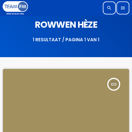
search
menu
ROWWEN HÈZE
1 RESULTAAT / PAGINA 1 VAN 1
insert_link