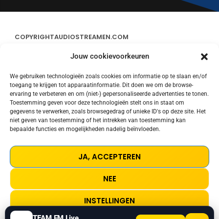
COPYRIGHT
AUDIOSTREAMEN.COM
Jouw cookievoorkeuren
ADVERTEREN
We gebruiken technologieën zoals cookies om informatie op te slaan en/of
toegang te krijgen tot apparaatinformatie. Dit doen we om de browse-
CONTACT
ervaring te verbeteren en om (niet-) gepersonaliseerde advertenties te tonen.
Toestemming geven voor deze technologieën stelt ons in staat om
gegevens te verwerken, zoals browsegedrag of unieke ID's op deze site. Het
STREAMS
niet geven van toestemming of het intrekken van toestemming kan
bepaalde functies en mogelijkheden nadelig beïnvloeden.
PRIVACY POLICY
JA, ACCEPTEREN
COOKIE POLICY (EU)
NEE
TERMS AND CONDITIONS
INSTELLINGEN
TEAM FM Live