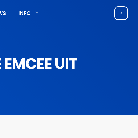
WS
INFO
search
E EMCEE UIT