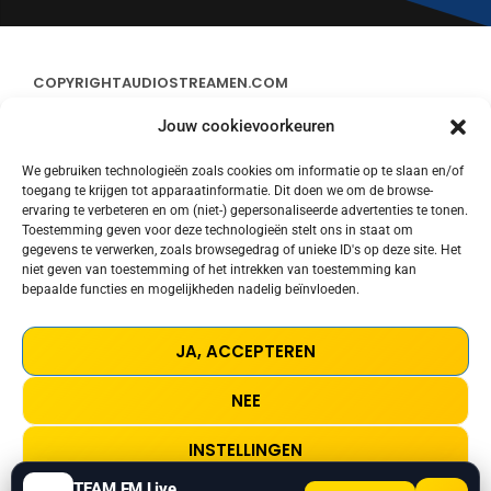
COPYRIGHT
AUDIOSTREAMEN.COM
Jouw cookievoorkeuren
ADVERTEREN
We gebruiken technologieën zoals cookies om informatie op te slaan en/of
toegang te krijgen tot apparaatinformatie. Dit doen we om de browse-
CONTACT
ervaring te verbeteren en om (niet-) gepersonaliseerde advertenties te tonen.
Toestemming geven voor deze technologieën stelt ons in staat om
gegevens te verwerken, zoals browsegedrag of unieke ID's op deze site. Het
STREAMS
niet geven van toestemming of het intrekken van toestemming kan
bepaalde functies en mogelijkheden nadelig beïnvloeden.
PRIVACY POLICY
JA, ACCEPTEREN
COOKIE POLICY (EU)
NEE
TERMS AND CONDITIONS
INSTELLINGEN
TEAM FM Live