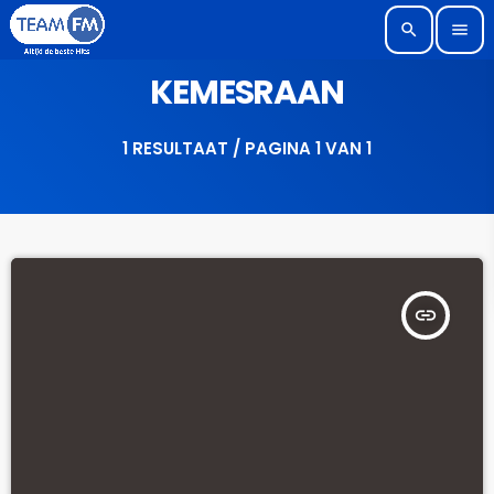
search
menu
KEMESRAAN
1 RESULTAAT / PAGINA 1 VAN 1
insert_link