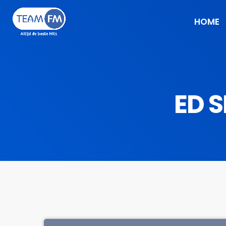
HOME
ED S