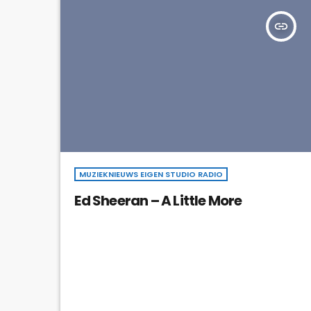
insert_link
MUZIEKNIEUWS EIGEN STUDIO RADIO
Ed Sheeran – A Little More