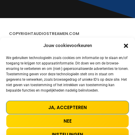
COPYRIGHT
AUDIOSTREAMEN.COM
Jouw cookievoorkeuren
ADVERTEREN
We gebruiken technologieën zoals cookies om informatie op te slaan en/of
toegang te krijgen tot apparaatinformatie. Dit doen we om de browse-
CONTACT
ervaring te verbeteren en om (niet-) gepersonaliseerde advertenties te tonen.
Toestemming geven voor deze technologieën stelt ons in staat om
gegevens te verwerken, zoals browsegedrag of unieke ID's op deze site. Het
STREAMS
niet geven van toestemming of het intrekken van toestemming kan
bepaalde functies en mogelijkheden nadelig beïnvloeden.
PRIVACY POLICY
JA, ACCEPTEREN
COOKIE POLICY (EU)
NEE
TERMS AND CONDITIONS
INSTELLINGEN