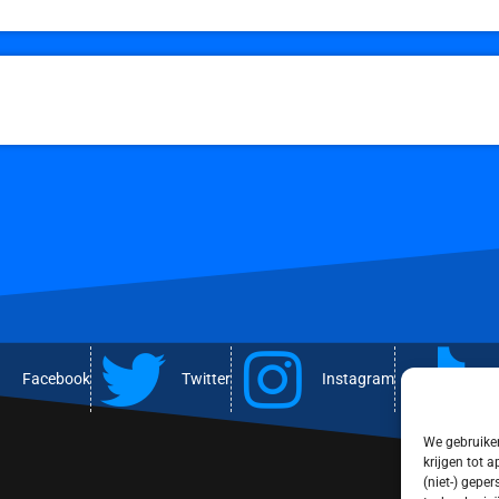
Facebook
Twitter
Instagram
T
We gebruiken
krijgen tot 
(niet-) gepe