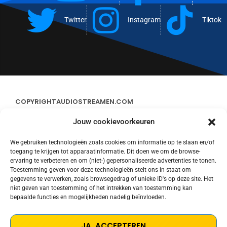
Twitter
Instagram
Tiktok
COPYRIGHT
AUDIOSTREAMEN.COM
Jouw cookievoorkeuren
ADVERTEREN
We gebruiken technologieën zoals cookies om informatie op te slaan en/of
toegang te krijgen tot apparaatinformatie. Dit doen we om de browse-
CONTACT
ervaring te verbeteren en om (niet-) gepersonaliseerde advertenties te tonen.
Toestemming geven voor deze technologieën stelt ons in staat om
gegevens te verwerken, zoals browsegedrag of unieke ID's op deze site. Het
STREAMS
niet geven van toestemming of het intrekken van toestemming kan
bepaalde functies en mogelijkheden nadelig beïnvloeden.
PRIVACY POLICY
JA, ACCEPTEREN