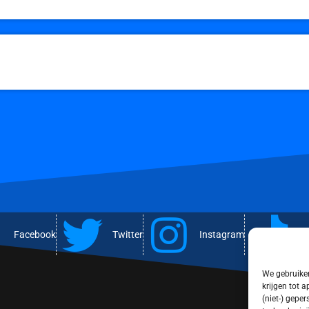
Facebook
Twitter
Instagram
T
We gebruiken
krijgen tot 
(niet-) gepe