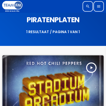
search
menu
PIRATENPLATEN
1 RESULTAAT / PAGINA 1 VAN 1
play_arrow