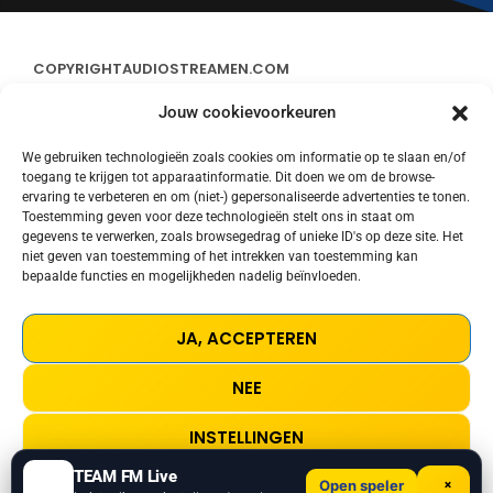
COPYRIGHT
AUDIOSTREAMEN.COM
Jouw cookievoorkeuren
ADVERTEREN
We gebruiken technologieën zoals cookies om informatie op te slaan en/of
toegang te krijgen tot apparaatinformatie. Dit doen we om de browse-
CONTACT
ervaring te verbeteren en om (niet-) gepersonaliseerde advertenties te tonen.
Toestemming geven voor deze technologieën stelt ons in staat om
gegevens te verwerken, zoals browsegedrag of unieke ID's op deze site. Het
STREAMS
niet geven van toestemming of het intrekken van toestemming kan
bepaalde functies en mogelijkheden nadelig beïnvloeden.
PRIVACY POLICY
JA, ACCEPTEREN
COOKIE POLICY (EU)
NEE
TERMS AND CONDITIONS
INSTELLINGEN
TEAM FM Live
×
Open speler
Living Doll