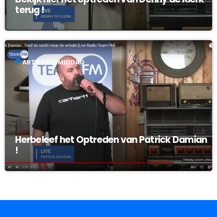
terug !
label
ARTIESTENMIDDAG
Herbeleef het Optreden van Patrick Damian
!