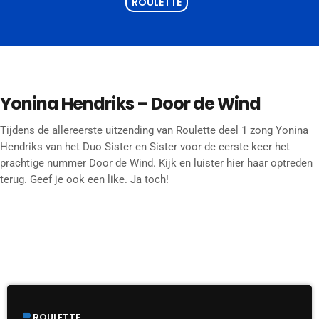
ROULETTE
Yonina Hendriks – Door de Wind
Tijdens de allereerste uitzending van Roulette deel 1 zong Yonina
Hendriks van het Duo Sister en Sister voor de eerste keer het
prachtige nummer Door de Wind. Kijk en luister hier haar optreden
terug. Geef je ook een like. Ja toch!
DIT VIND JE MISSCHIEN OOK LEUK
label
ROULETTE