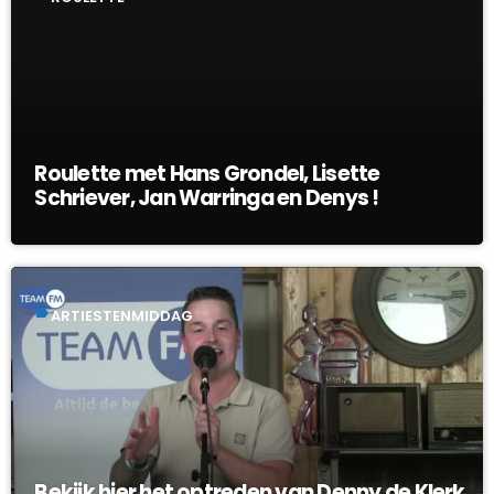
Roulette met Hans Grondel, Lisette
Schriever, Jan Warringa en Denys !
label
ARTIESTENMIDDAG
Bekijk hier het optreden van Denny de Klerk