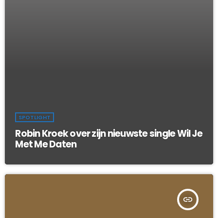
SPOTLIGHT
Robin Kroek over zijn nieuwste single Wil Je
Met Me Daten
insert_link