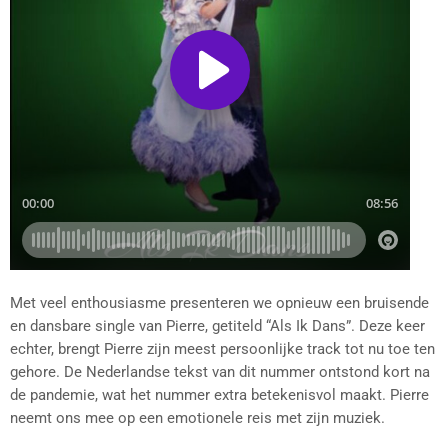
Met veel enthousiasme presenteren we opnieuw een bruisende
en dansbare single van Pierre, getiteld “Als Ik Dans”. Deze keer
echter, brengt Pierre zijn meest persoonlijke track tot nu toe ten
gehore. De Nederlandse tekst van dit nummer ontstond kort na
de pandemie, wat het nummer extra betekenisvol maakt. Pierre
neemt ons mee op een emotionele reis met zijn muziek.