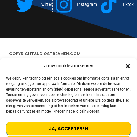
Twitter
Instagram
Tiktok
COPYRIGHT
AUDIOSTREAMEN.COM
Jouw cookievoorkeuren
ADVERTEREN
We gebruiken technologieën zoals cookies om informatie op te slaan en/of
toegang te krijgen tot apparaatinformatie. Dit doen we om de browse-
CONTACT
ervaring te verbeteren en om (niet-) gepersonaliseerde advertenties te tonen.
Toestemming geven voor deze technologieën stelt ons in staat om
gegevens te verwerken, zoals browsegedrag of unieke ID's op deze site. Het
STREAMS
niet geven van toestemming of het intrekken van toestemming kan
bepaalde functies en mogelijkheden nadelig beïnvloeden.
PRIVACY POLICY
JA, ACCEPTEREN
COOKIE POLICY (EU)