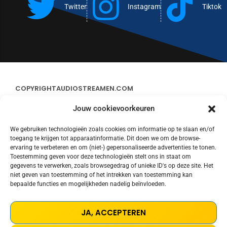
Twitter
Instagram
Tiktok
COPYRIGHT
AUDIOSTREAMEN.COM
Jouw cookievoorkeuren
ADVERTEREN
We gebruiken technologieën zoals cookies om informatie op te slaan en/of
toegang te krijgen tot apparaatinformatie. Dit doen we om de browse-
CONTACT
ervaring te verbeteren en om (niet-) gepersonaliseerde advertenties te tonen.
Toestemming geven voor deze technologieën stelt ons in staat om
gegevens te verwerken, zoals browsegedrag of unieke ID's op deze site. Het
STREAMS
niet geven van toestemming of het intrekken van toestemming kan
bepaalde functies en mogelijkheden nadelig beïnvloeden.
PRIVACY POLICY
JA, ACCEPTEREN
COOKIE POLICY (EU)