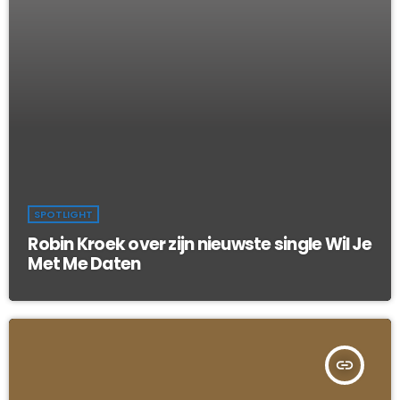
SPOTLIGHT
Robin Kroek over zijn nieuwste single Wil Je
Met Me Daten
insert_link