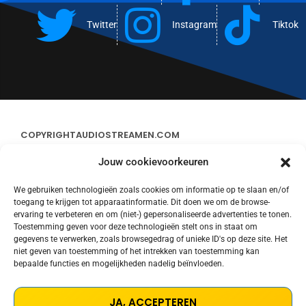
Twitter
Instagram
Tiktok
COPYRIGHT
AUDIOSTREAMEN.COM
Jouw cookievoorkeuren
ADVERTEREN
We gebruiken technologieën zoals cookies om informatie op te slaan en/of
toegang te krijgen tot apparaatinformatie. Dit doen we om de browse-
CONTACT
ervaring te verbeteren en om (niet-) gepersonaliseerde advertenties te tonen.
Toestemming geven voor deze technologieën stelt ons in staat om
gegevens te verwerken, zoals browsegedrag of unieke ID's op deze site. Het
STREAMS
niet geven van toestemming of het intrekken van toestemming kan
bepaalde functies en mogelijkheden nadelig beïnvloeden.
PRIVACY POLICY
JA, ACCEPTEREN