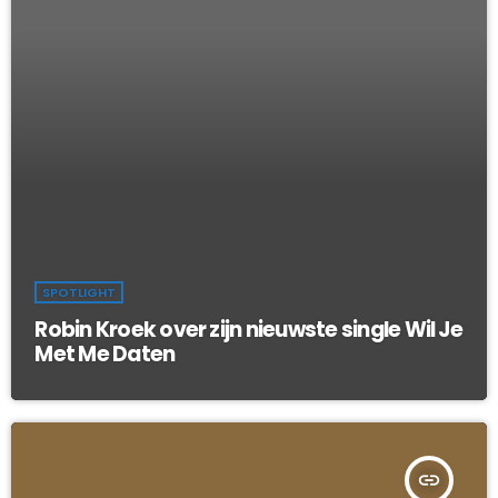
SPOTLIGHT
Robin Kroek over zijn nieuwste single Wil Je
Met Me Daten
insert_link