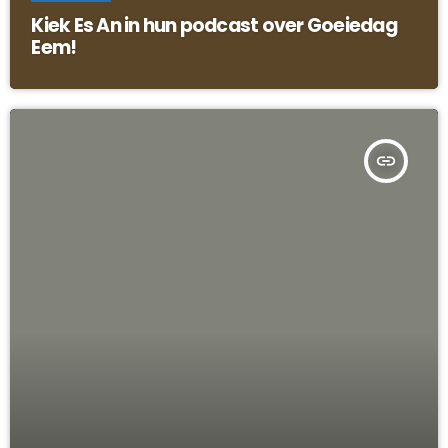
Kiek Es An in hun podcast over Goeiedag
Eem!
insert_link