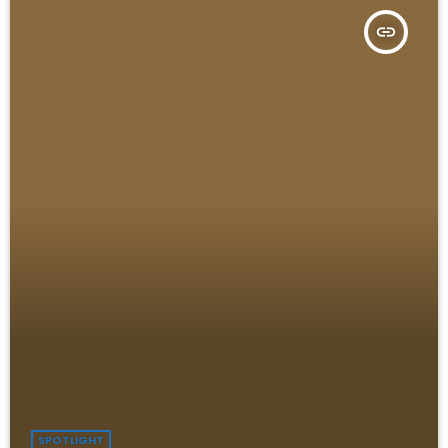
insert_link
SPOTLIGHT