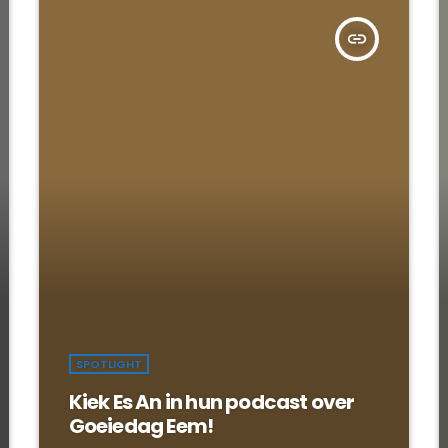
insert_link
SPOTLIGHT
Kiek Es An in hun podcast over
Goeiedag Eem!