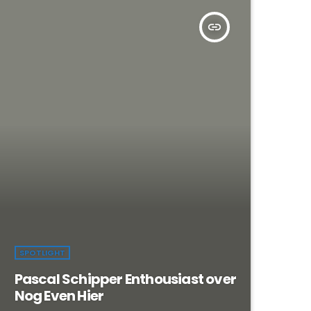
insert_link
SPOTLIGHT
Pascal Schipper Enthousiast over
Nog Even Hier