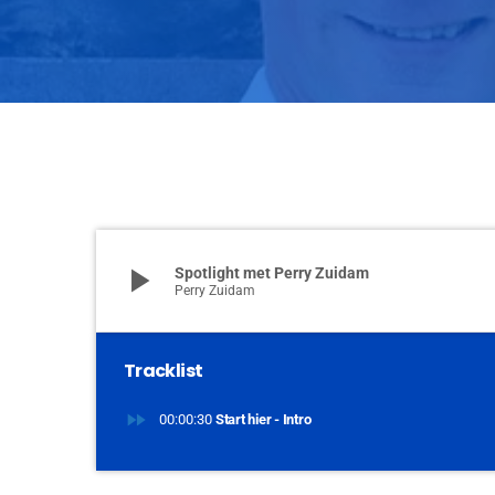
play_arrow
Spotlight met Perry Zuidam
Perry Zuidam
Tracklist
fast_forward
00:00:30
Start hier - Intro