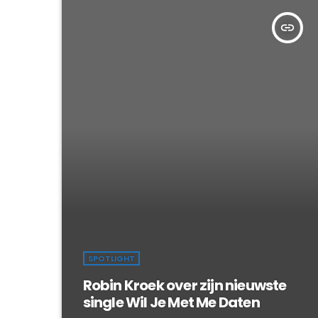
insert_link
SPOTLIGHT
Robin Kroek over zijn nieuwste
single Wil Je Met Me Daten