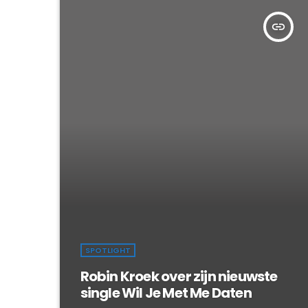
insert_link
SPOTLIGHT
Robin Kroek over zijn nieuwste
single Wil Je Met Me Daten