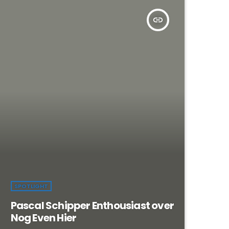
insert_link
SPOTLIGHT
Pascal Schipper Enthousiast over
Nog Even Hier