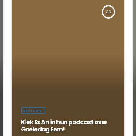
insert_link
SPOTLIGHT
Kiek Es An in hun podcast over
Goeiedag Eem!