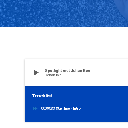
play_arrow
Spotlight met Johan Bee
Johan Bee
Tracklist
fast_forward
00:00:30
Start hier - Intro