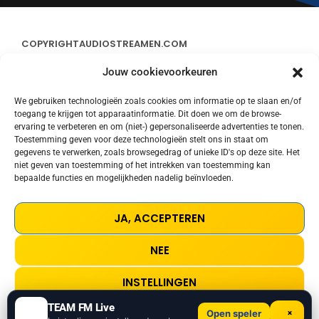
COPYRIGHT
AUDIOSTREAMEN.COM
Jouw cookievoorkeuren
ADVERTEREN
We gebruiken technologieën zoals cookies om informatie op te slaan en/of
toegang te krijgen tot apparaatinformatie. Dit doen we om de browse-
CONTACT
ervaring te verbeteren en om (niet-) gepersonaliseerde advertenties te tonen.
Toestemming geven voor deze technologieën stelt ons in staat om
gegevens te verwerken, zoals browsegedrag of unieke ID's op deze site. Het
STREAMS
niet geven van toestemming of het intrekken van toestemming kan
bepaalde functies en mogelijkheden nadelig beïnvloeden.
PRIVACY POLICY
JA, ACCEPTEREN
COOKIE POLICY (EU)
NEE
TERMS AND CONDITIONS
INSTELLINGEN
TEAM FM Live
×
Open speler
Shine Up