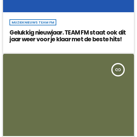
MUZIEKNIEUWS TEAM FM
Gelukkig nieuwjaar. TEAM FM staat ook dit
jaar weer voor je klaar met de beste hits!
insert_link