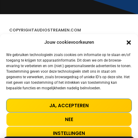
COPYRIGHT
AUDIOSTREAMEN.COM
Jouw cookievoorkeuren
ADVERTEREN
We gebruiken technologieën zoals cookies om informatie op te slaan en/of
toegang te krijgen tot apparaatinformatie. Dit doen we om de browse-
CONTACT
ervaring te verbeteren en om (niet-) gepersonaliseerde advertenties te tonen.
Toestemming geven voor deze technologieën stelt ons in staat om
gegevens te verwerken, zoals browsegedrag of unieke ID's op deze site. Het
STREAMS
niet geven van toestemming of het intrekken van toestemming kan
bepaalde functies en mogelijkheden nadelig beïnvloeden.
PRIVACY POLICY
JA, ACCEPTEREN
COOKIE POLICY (EU)
NEE
TERMS AND CONDITIONS
INSTELLINGEN