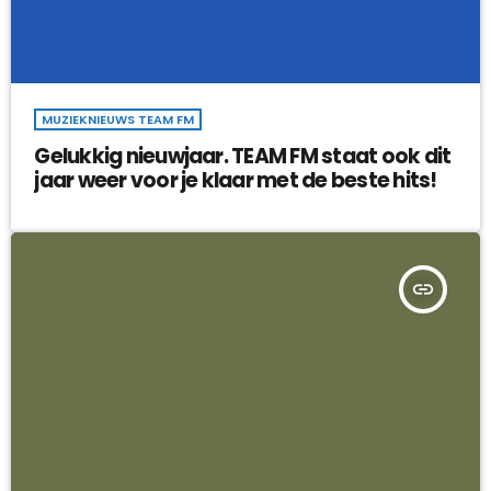
MUZIEKNIEUWS TEAM FM
Gelukkig nieuwjaar. TEAM FM staat ook dit
jaar weer voor je klaar met de beste hits!
insert_link