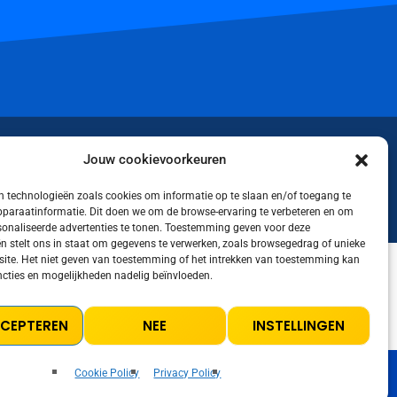
iktok
Jouw cookievoorkeuren
 technologieën zoals cookies om informatie op te slaan en/of toegang te
apparaatinformatie. Dit doen we om de browse-ervaring te verbeteren en om
rsonaliseerde advertenties te tonen. Toestemming geven voor deze
n stelt ons in staat om gegevens te verwerken, zoals browsegedrag of unieke
 site. Het niet geven van toestemming of het intrekken van toestemming kan
cties en mogelijkheden nadelig beïnvloeden.
LICY
COOKIE POLICY (EU)
TERMS AND CONDITIONS
CCEPTEREN
NEE
INSTELLINGEN
Cookie Policy
Privacy Policy
volume_up
playlist_play
00:00