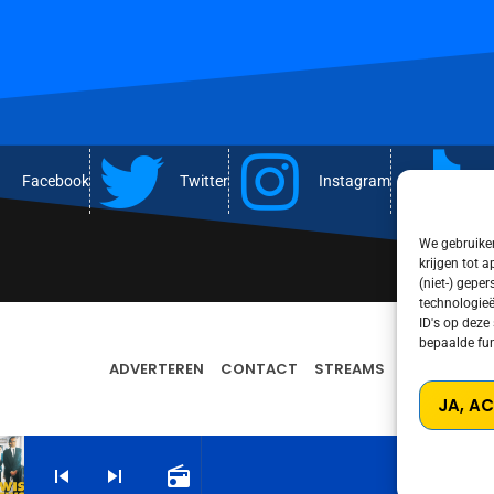
Facebook
Twitter
Instagram
T
We gebruiken
krijgen tot 
(niet-) gepe
technologieë
ID's op deze
bepaalde fun
ADVERTEREN
CONTACT
STREAMS
PRIVACY PO
JA, A
skip_previous
skip_next
radio