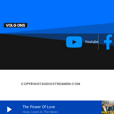
VOLG ONS
Youtube
COPYRIGHT
AUDIOSTREAMEN.COM
play_arrow
The Power Of Love
Huey Lewis & The News