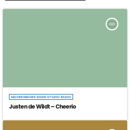
insert_link
MUZIEKNIEUWS EIGEN STUDIO RADIO
Justen de Wildt – Cheerio