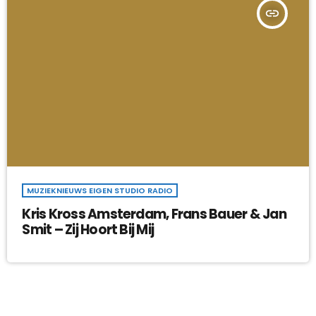
insert_link
MUZIEKNIEUWS EIGEN STUDIO RADIO
Kris Kross Amsterdam, Frans Bauer & Jan
Smit – Zij Hoort Bij Mij