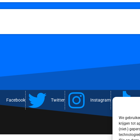
Facebook
Twitter
Instagram
T
We gebruiken
krijgen tot 
(niet-) gepe
technologieë