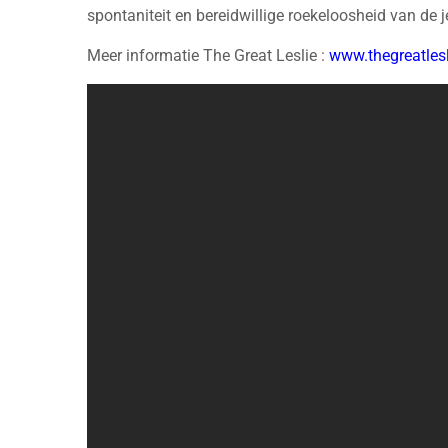
spontaniteit en bereidwillige roekeloosheid van de
Meer informatie The Great Leslie :
www.thegreatles