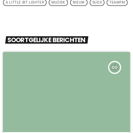
A LITTLE BIT LIGHTER
MUZIEK
NIEUW
SUDS
TEAMFM
SOORTGELIJKE BERICHTEN
insert_link