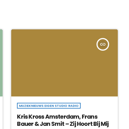
insert_link
MUZIEKNIEUWS EIGEN STUDIO RADIO
Kris Kross Amsterdam, Frans
Bauer & Jan Smit – Zij Hoort Bij Mij