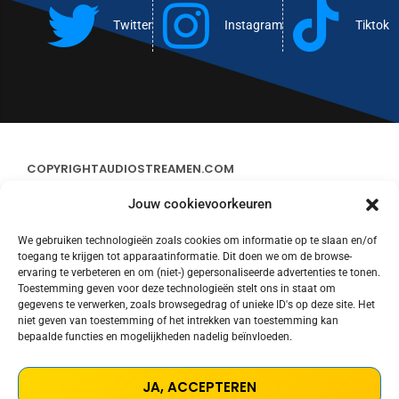
Twitter
Instagram
Tiktok
COPYRIGHT
AUDIOSTREAMEN.COM
Jouw cookievoorkeuren
ADVERTEREN
We gebruiken technologieën zoals cookies om informatie op te slaan en/of
toegang te krijgen tot apparaatinformatie. Dit doen we om de browse-
CONTACT
ervaring te verbeteren en om (niet-) gepersonaliseerde advertenties te tonen.
Toestemming geven voor deze technologieën stelt ons in staat om
gegevens te verwerken, zoals browsegedrag of unieke ID's op deze site. Het
STREAMS
niet geven van toestemming of het intrekken van toestemming kan
bepaalde functies en mogelijkheden nadelig beïnvloeden.
PRIVACY POLICY
JA, ACCEPTEREN
COOKIE POLICY (EU)