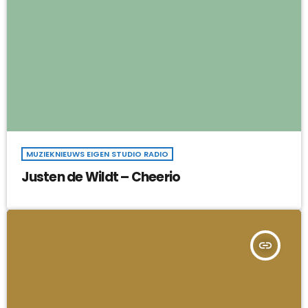
MUZIEKNIEUWS EIGEN STUDIO RADIO
Justen de Wildt – Cheerio
insert_link