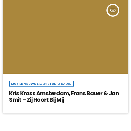
insert_link
MUZIEKNIEUWS EIGEN STUDIO RADIO
Kris Kross Amsterdam, Frans Bauer & Jan
Smit – Zij Hoort Bij Mij