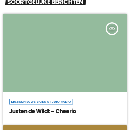
SOORTGELIJKE BERICHTEN
insert_link
MUZIEKNIEUWS EIGEN STUDIO RADIO
Justen de Wildt – Cheerio