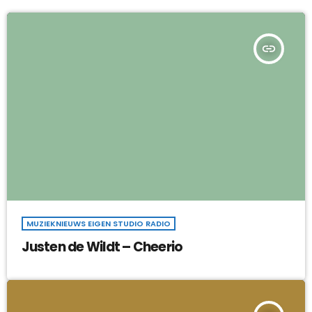
insert_link
MUZIEKNIEUWS EIGEN STUDIO RADIO
Justen de Wildt – Cheerio