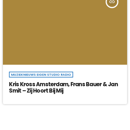
insert_link
MUZIEKNIEUWS EIGEN STUDIO RADIO
Kris Kross Amsterdam, Frans Bauer & Jan
Smit – Zij Hoort Bij Mij