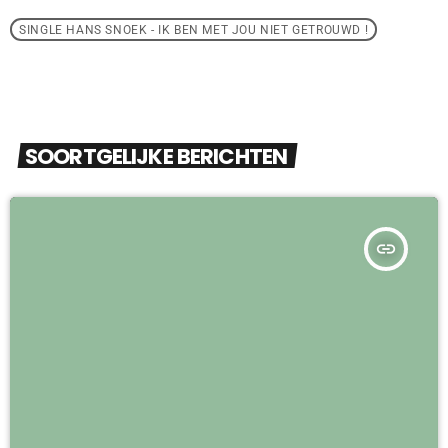
SINGLE HANS SNOEK - IK BEN MET JOU NIET GETROUWD !
SOORTGELIJKE BERICHTEN
insert_link