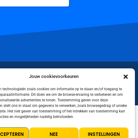
iktok
Jouw cookievoorkeuren
 technologieën zoals cookies om informatie op te slaan en/of toegang te
apparaatinformatie. Dit doen we om de browse-ervaring te verbeteren en om
rsonaliseerde advertenties te tonen. Toestemming geven voor deze
n stelt ons in staat om gegevens te verwerken, zoals browsegedrag of unieke
 site. Het niet geven van toestemming of het intrekken van toestemming kan
cties en mogelijkheden nadelig beïnvloeden.
LICY
COOKIE POLICY (EU)
TERMS AND CONDITIONS
CCEPTEREN
NEE
INSTELLINGEN