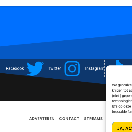
Facebook
Twitter
Instagram
T
We gebruiken
krijgen tot 
(niet-) gepe
technologieë
ID's op deze
bepaalde fun
ADVERTEREN
CONTACT
STREAMS
PRIVACY PO
JA, A