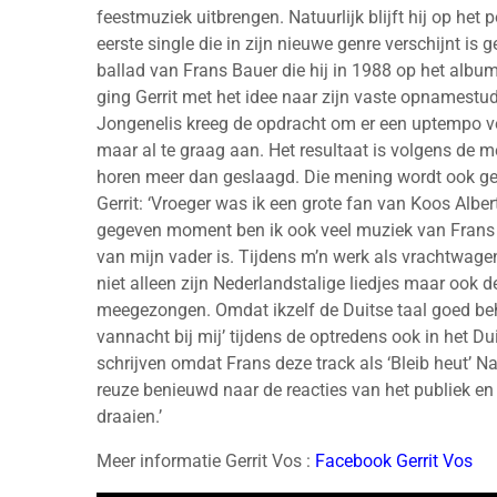
feestmuziek uitbrengen. Natuurlijk blijft hij op h
eerste single die in zijn nieuwe genre verschijnt is ge
ballad van Frans Bauer die hij in 1988 op het album
ging Gerrit met het idee naar zijn vaste opnamestu
Jongenelis kreeg de opdracht om er een uptempo ver
maar al te graag aan. Het resultaat is volgens de m
horen meer dan geslaagd. Die mening wordt ook ge
Gerrit: ‘Vroeger was ik een grote fan van Koos Alber
gegeven moment ben ik ook veel muziek van Frans 
van mijn vader is. Tijdens m’n werk als vrachtwage
niet alleen zijn Nederlandstalige liedjes maar ook d
meegezongen. Omdat ikzelf de Duitse taal goed behe
vannacht bij mij’ tijdens de optredens ook in het Dui
schrijven omdat Frans deze track als ‘Bleib heut’ N
reuze benieuwd naar de reacties van het publiek en 
draaien.’
Meer informatie Gerrit Vos :
Facebook Gerrit Vos