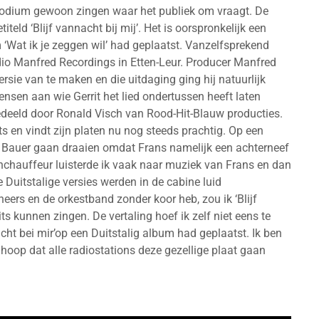
et podium gewoon zingen waar het publiek om vraagt. De
titeld ‘Blijf vannacht bij mij’. Het is oorspronkelijk een
 ‘Wat ik je zeggen wil’ had geplaatst. Vanzelfsprekend
dio Manfred Recordings in Etten-Leur. Producer Manfred
sie van te maken en die uitdaging ging hij natuurlijk
ensen aan wie Gerrit het lied ondertussen heeft laten
deeld door Ronald Visch van Rood-Hit-Blauw producties.
ts en vindt zijn platen nu nog steeds prachtig. Op een
Bauer gaan draaien omdat Frans namelijk een achterneef
nchauffeur luisterde ik vaak naar muziek van Frans en dan
e Duitstalige versies werden in de cabine luid
ers en de orkestband zonder koor heb, zou ik ‘Blijf
ts kunnen zingen. De vertaling hoef ik zelf niet eens te
acht bei mir’op een Duitstalig album had geplaatst. Ik ben
hoop dat alle radiostations deze gezellige plaat gaan