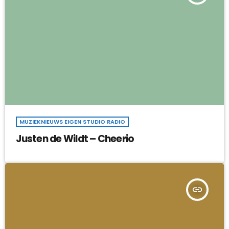
MUZIEKNIEUWS EIGEN STUDIO RADIO
Justen de Wildt – Cheerio
insert_link