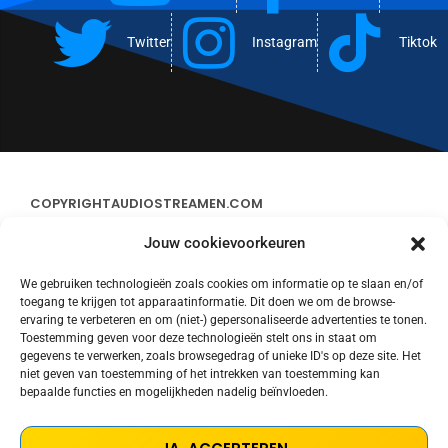
Twitter
Instagram
Tiktok
COPYRIGHT
AUDIOSTREAMEN.COM
Jouw cookievoorkeuren
ADVERTEREN
We gebruiken technologieën zoals cookies om informatie op te slaan en/of
toegang te krijgen tot apparaatinformatie. Dit doen we om de browse-
CONTACT
ervaring te verbeteren en om (niet-) gepersonaliseerde advertenties te tonen.
Toestemming geven voor deze technologieën stelt ons in staat om
gegevens te verwerken, zoals browsegedrag of unieke ID's op deze site. Het
STREAMS
niet geven van toestemming of het intrekken van toestemming kan
bepaalde functies en mogelijkheden nadelig beïnvloeden.
PRIVACY POLICY