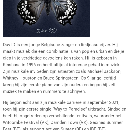
Dav ID is een jonge Belgische zanger en liedjesschrijver. Hij
maakt muziek die een combinatie is van pop en urban en die je
diep in je verdrietige gevoelens kan raken. Hij is geboren in
Kinshasa in 1996 en heeft altijd al interesse gehad in muziek.
Zijn muzikale invloeden zijn artiesten zoals Michael Jackson,
Whitney Houston en Bruce Springsteen. Op 9-jarige leeftijd
kreeg hij zijn eerste piano van zijn ouders en begon hij zelf
muziek te maken en nummers te schrijven.
Hij begon echt aan zijn muzikale carrière in september 2021,
toen hij zijn eerste single “Way to Paradise” uitbracht. Sindsdien
heeft hij opgetreden op verschillende festivals, waaronder het
Witcombe Festival (VK), Camden Town (VK), Gedines Summer
Fest (BE), als support act van Suarez (BE) en IBE (BE).