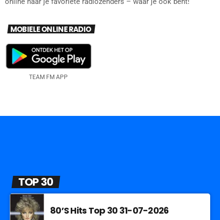
online naar je favoriete radiozenders – waar je ook bent!
MOBIELE ONLINE RADIO
TEAM FM APP
TOP 30
80’S Hits Top 30 31-07-2026